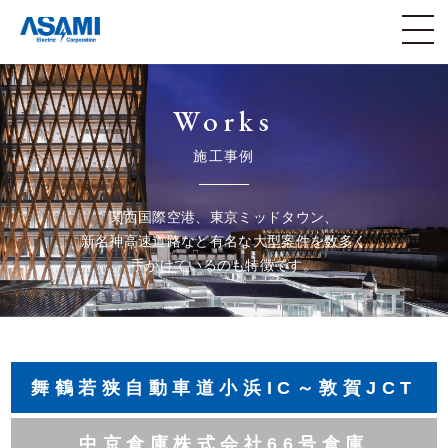
Works
施工事例
関西国際空港、東京ミッドタウン、
新名神高速道路など有名な大型案件を数多く
手がけているのも特徴です。
舞鶴若狭自動車道小浜IC～敦賀JCT
中京倉庫株式会社66号倉庫