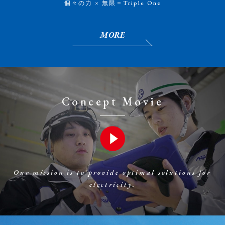
個々の力 × 無限＝Triple One
MORE
Concept Movie
Our mission is to provide optimal solutions for
electricity.