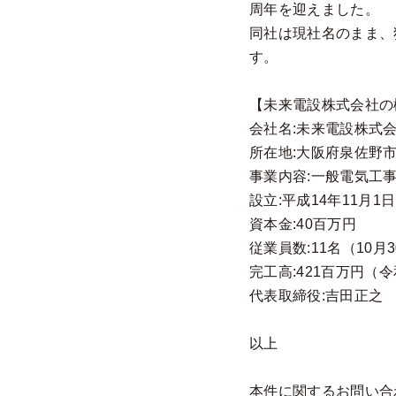
周年を迎えました。
同社は現社名のまま、
す。
【未来電設株式会社の
会社名:未来電設株式
所在地:大阪府泉佐野市日
事業内容:一般電気工
設立:平成14年11月1日
資本金:40百万円
従業員数:11名（10月
完工高:421百万円（令
代表取締役:吉田正之
以上
本件に関するお問い合