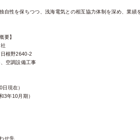
独自性を保ちつつ、浅海電気との相互協力体制を深め、業績
概要】
会社
根野2640-2
事、空調設備工事
30日現在）
和3年10月期）
わせ先